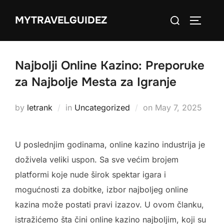
Skip
Search
MYTRAVELGUIDEZ
to
TOGGLE
for:
content
Najbolji Online Kazino: Preporuke
za Najbolje Mesta za Igranje
Posted
by
letrank
in
Uncategorized
on
May 7, 2025
on
U poslednjim godinama, online kazino industrija je
doživela veliki uspon. Sa sve većim brojem
platformi koje nude širok spektar igara i
mogućnosti za dobitke, izbor najboljeg online
kazina može postati pravi izazov. U ovom članku,
istražićemo šta čini online kazino najboljim, koji su