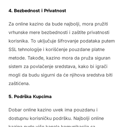
4. Bezbednost i Privatnost
Za online kazino da bude najbolji, mora pružiti
vrhunske mere bezbednosti i zaštite privatnosti
korisnika. To uključuje šifrovanje podataka putem
SSL tehnologije i korišćenje pouzdane platne
metode. Takođe, kazino mora da pruža siguran
sistem za povlačenje sredstava, kako bi igrači
mogli da budu sigurni da će njihova sredstva biti
zaštićena.
5. Podrška Kupcima
Dobar online kazino uvek ima pouzdanu i
dostupnu korisničku podršku. Najbolji online
kazina nude više kanala komunikacije sa