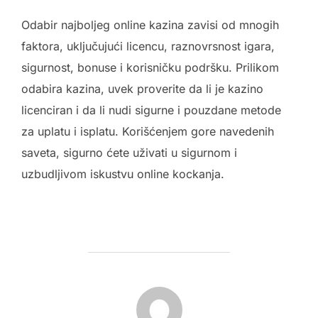
Odabir najboljeg online kazina zavisi od mnogih
faktora, uključujući licencu, raznovrsnost igara,
sigurnost, bonuse i korisničku podršku. Prilikom
odabira kazina, uvek proverite da li je kazino
licenciran i da li nudi sigurne i pouzdane metode
za uplatu i isplatu. Korišćenjem gore navedenih
saveta, sigurno ćete uživati u sigurnom i
uzbudljivom iskustvu online kockanja.
POST AUTHOR