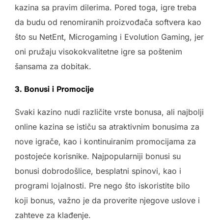
kazina sa pravim dilerima. Pored toga, igre treba
da budu od renomiranih proizvođača softvera kao
što su NetEnt, Microgaming i Evolution Gaming, jer
oni pružaju visokokvalitetne igre sa poštenim
šansama za dobitak.
3. Bonusi i Promocije
Svaki kazino nudi različite vrste bonusa, ali najbolji
online kazina se ističu sa atraktivnim bonusima za
nove igrače, kao i kontinuiranim promocijama za
postojeće korisnike. Najpopularniji bonusi su
bonusi dobrodošlice, besplatni spinovi, kao i
programi lojalnosti. Pre nego što iskoristite bilo
koji bonus, važno je da proverite njegove uslove i
zahteve za klađenje.