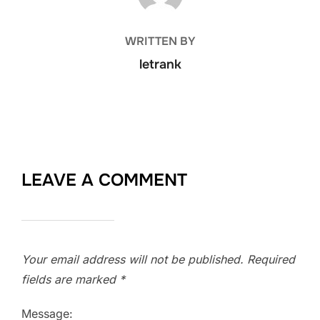
WRITTEN BY
letrank
LEAVE A COMMENT
Your email address will not be published.
Required
fields are marked
*
Message: