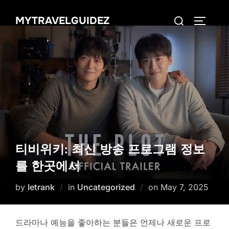
Skip
Search
MYTRAVELGUIDEZ
to
TOGGLE
for:
content
티비위키: 최신 방송 프로그램 정보
를 한곳에서
Posted
by
letrank
in
Uncategorized
on
May 7, 2025
on
드라마나 예능을 좋아하는 분들은 언제나 새로운 프로